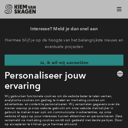
Interesse? Meld je dan snel aan
Hiermee blijf je op de hoogte van het belangrijkste nieuws en
eventuele projecten
Ja, ik wil mij aanmelden
Heb je een vraag en wil je direct antwoord? Bel ons op
088
71 22 7 25
6 dagen per week beschikbaar (behalve tijdens
feestdagen)
vandaag van
09:00 - 18:00 uur