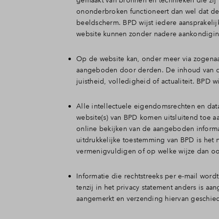
gemaakt van bronnen en technieken die zij b
Veelgeste
ononderbroken functioneert dan wel dat de 
beeldscherm. BPD wijst iedere aansprakelij
website kunnen zonder nadere aankondigin
Contact
Op de website kan, onder meer via zogenaam
aangeboden door derden. De inhoud van de
juistheid, volledigheid of actualiteit. BPD w
Alle intellectuele eigendomsrechten en da
website(s) van BPD komen uitsluitend toe aa
online bekijken van de aangeboden informa
uitdrukkelijke toestemming van BPD is het n
vermenigvuldigen of op welke wijze dan oo
Informatie die rechtstreeks per e-mail word
tenzij in het privacy statement anders is a
aangemerkt en verzending hiervan geschiedt