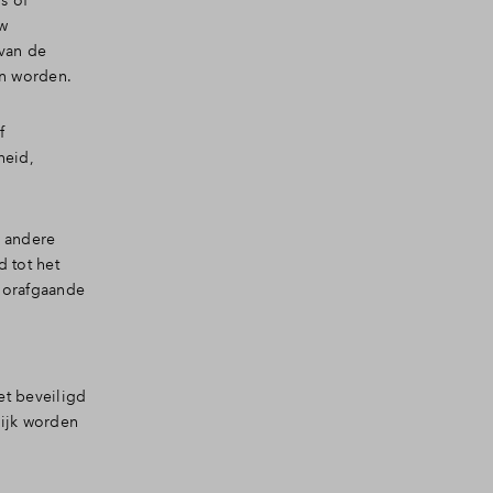
s of
uw
 van de
an worden.
f
heid,
n andere
d tot het
oorafgaande
et beveiligd
lijk worden