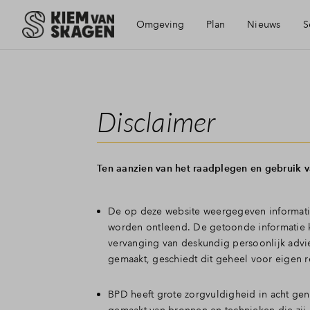
Omgeving
Plan
Nieuws
S
Ligging
Visie
Mijn Eige
Disclaimer
Bereikbaarheid
Aanbod
Financiele
Ten aanzien van het raadplegen en gebruik 
Voorzieningen
Duurzaamheid
Financieri
De op deze website weergegeven informatie
Schagen
Planning
Toewijzin
worden ontleend. De getoonde informatie 
vervanging van deskundig persoonlijk advies
gemaakt, geschiedt dit geheel voor eigen r
Geschiedenis
Woning k
BPD heeft grote zorgvuldigheid in acht ge