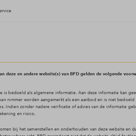
ervice
n Huis
 check
van deze en andere website(s) van BPD gelden de volgende voor
ng
 is bedoeld als algemene informatie. Aan deze informatie kan gee
g
kan nimmer worden aangemerkt als een aanbod en is niet bedoeld 
. Indien zonder nadere verificatie of advies van de informatie geb
ekening en risico.
open
nomen bij het samenstellen en onderhouden van deze website en da