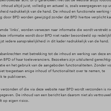
etrouwbaar acht. BPD garandeert niet dat de website altijd foutloo
lde vragen
inhoud altijd juist, volledig en actueel is, zoals weergegeven op 
kheid nadrukkelijk van de hand. De inhoud en functionele werking
g door BPD worden gewijzigd zonder dat BPD hiertoe verplicht k
de 'links', worden verwezen naar informatie die wordt verstrekt o
ze informatie wordt door BPD niet nader beoordeeld op redelijk
ijst iedere aansprakelijkheid in dit kader nadrukkelijk van de hand.
tabankrechten met betrekking tot de inhoud en werking van deze e
n BPD of haar toeleveranciers. Bezoekers zijn uitsluitend gerechtig
tie en het gebruik van de aangeboden functionaliteiten. Zonder v
iet toegestaan enige inhoud of functionaliteit over te nemen, te
k te publiceren.
t verzonden of die via deze website naar BPD wordt verzonden is ni
angegeven. De inhoud van een bericht kan daarom niet als vertrouwe
 op eigen risico.