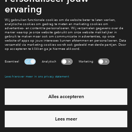
groene terpen, bloemrijke wadi’s en kronkelende paden. Zo
wordt Kiem van Skagen een plek die niet losstaat van de
omgeving, maar er juist mooi in opgaat.
Meer over
Schagen
Interesse? Meld je dan snel aan
Hiermee blijf je op de hoogte van het belangrijkste nieuws en
eventuele projecten
Ja, ik wil mij aanmelden
Heb je een vraag en wil je direct antwoord? Bel ons op
088