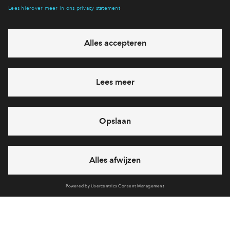
Hiermee blijf je op de hoogte van het belangrijkste nieuws en
eventuele projecten
Ja, ik wil mij aanmelden
Heb je een vraag en wil je direct antwoord? Bel ons op
088
71 22 7 25
6 dagen per week beschikbaar (behalve tijdens
feestdagen)
vandaag van
10:00 - 13:00 uur
via chat en telefoon
Cookies