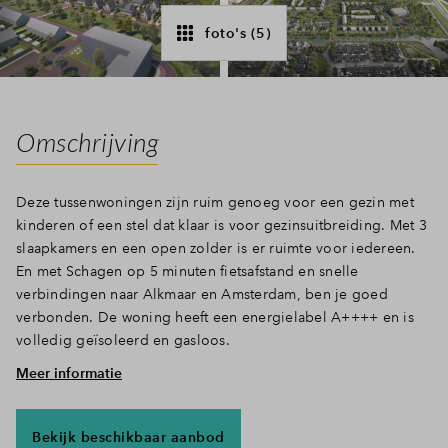
Inloggen
foto's (5)
Omschrijving
Deze tussenwoningen zijn ruim genoeg voor een gezin met
kinderen of een stel dat klaar is voor gezinsuitbreiding. Met 3
slaapkamers en een open zolder is er ruimte voor iedereen.
En met Schagen op 5 minuten fietsafstand en snelle
verbindingen naar Alkmaar en Amsterdam, ben je goed
verbonden. De woning heeft een energielabel A++++ en is
volledig geïsoleerd en gasloos.
Meer informatie
Ruimtelijk wonen met grote ramen
De hal met meterkast, toilet en trap naar boven geeft toegang
tot de woonruimte. De woonkamer heeft met zijn ruime opzet
Bekijk beschikbaar aanbod