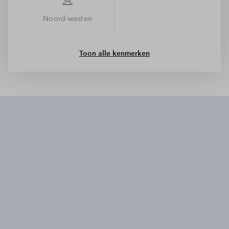
keuze is aan jou. De zolder is een ideale wasruimte, want hier
zijn ook de aansluitingen voor de wasmachine en droger.
Noord-westen
Toon alle kenmerken