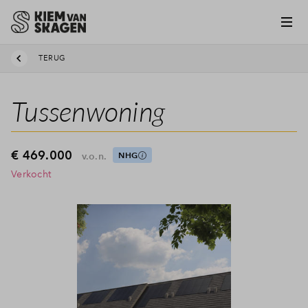
TERUG
Tussenwoning
€ 469.000
v.o.n.
NHG
Verkocht