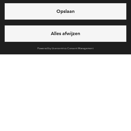
In verkoop
De Terpen fase 1
De eerste 32 woningen in Kiem van Skagen (voorheen
Muggenburg-Zuid)
Volledige planning
Deel woning