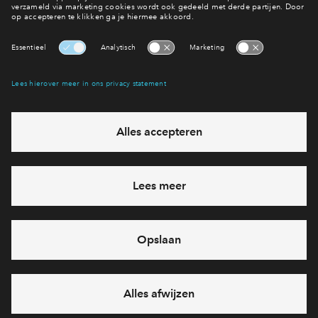
Bekijk het woningaanbod
Ook wonen in De Terpen fase 2?
Interesse? Meld je dan snel aan
Hiermee blijf je op de hoogte van het belangrijkste nieuws en
eventuele projecten
Ja, ik wil mij aanmelden
Heb je een vraag en wil je direct antwoord? Bel ons op
088
71 22 7 25
6 dagen per week beschikbaar (behalve tijdens
feestdagen)
vandaag van
10:00 - 13:00 uur