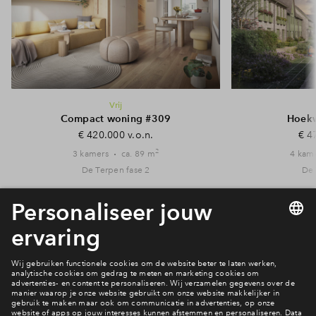
Vrij
Compact woning #309
Hoekw
€ 420.000 v.o.n.
€ 4
2
3 kamers
ca. 89 m
4 kam
De Terpen fase 2
De 
Bekijk alle woningen