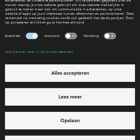
Heb je vragen?
Neem contact op met Vista
Interesse? Meld je dan snel aan
Hiermee blijf je op de hoogte van het belangrijkste nieuws en
eventuele projecten
Ja, ik wil mij aanmelden
Heb je een vraag en wil je direct antwoord? Bel ons op
088
71 22 7 25
6 dagen per week beschikbaar (behalve tijdens
feestdagen)
vandaag gesloten, maandag zijn we vanaf
09:00 uur weer